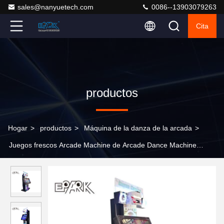
sales@nanyuetech.com
0086--13903079263
Cita
productos
Hogar
>
productos
>
Máquina de la danza de la arcada
>
Juegos frescos Arcade Machine de Arcade Dance Machine
Somatosensory Video de la pantalla táctil