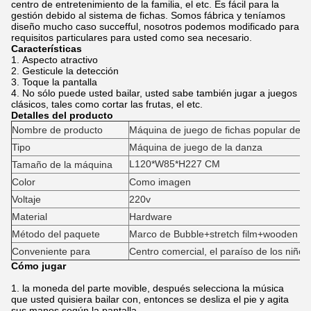
centro de entretenimiento de la familia, el etc. Es fácil para la
gestión debido al sistema de fichas. Somos fábrica y teníamos
diseño mucho caso succefful, nosotros podemos modificado para
requisitos particulares para usted como sea necesario.
Características
1.
Aspecto atractivo
2.
Gesticule la detección
3.
Toque la pantalla
4. No sólo puede usted bailar, usted sabe también jugar a juegos
clásicos, tales como cortar las frutas, el etc.
Detalles del producto
Nombre de producto
Máquina de juego de fichas popular de l
Tipo
Máquina de juego de la danza
L120*W85*H227 CM
Tamaño de la máquina
Color
Como imagen
Voltaje
220v
Material
Hardware
Método del paquete
Marco de Bubble+stretch film+wooden
Conveniente para
Centro comercial, el paraíso de los niños
Cómo jugar
1. la moneda del parte movible, después selecciona la música
que usted quisiera bailar con, entonces se desliza el pie y agita
sus manos según la pantalla