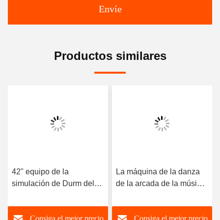
Envíe
Productos similares
42" equipo de la
La máquina de la danza
simulación de Durm del
de la arcada de la música
golpe de la máquina de
de la simulación del
juego de vídeo musical de
tambor del golpe con toma
Consiga el mejor precio
Consiga el mejor precio
la generación del héroe
la función de la foto para