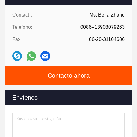
Contactos:
Ms. Bella Zhang
Teléfono:
0086--13903079263
Fax:
86-20-31104686
Contacto ahora
Envíenos