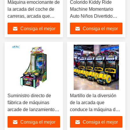
Máquina emocionante de
Colorido Kiddy Ride
la arcada del coche de
Machine Momentario
carreras, arcada que
Auto Niños Divertido
compite con el simulador
Juego de carreras
Consiga el mejor
Consiga el mejor
con diseño delicado
máquina
precio
precio
Suministro directo de
Martillo de la diversión
fábrica de máquinas
de la arcada que
arcade de lanzamiento
conduce la máquina de
de pelotas
las carreras de coches
Consiga el mejor
Consiga el mejor
del simulador