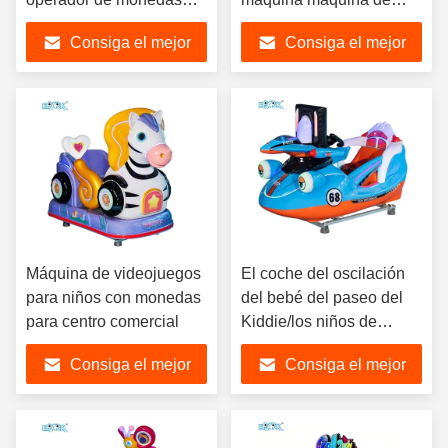
Cambio de monedas de
juegos de arcade FEC
Consiga el mejor
Consiga el mejor
autoservicio para centros
de juegos de arcade
precio
precio
Máquina de videojuegos
El coche del oscilación
para niños con monedas
del bebé del paseo del
para centro comercial
Kiddie/los niños de
fichas monta con las
Consiga el mejor
Consiga el mejor
luces LED coloridas
precio
precio