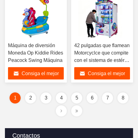
Máquina de diversión
42 pulgadas que flamean
Moneda Op Kiddie Rides
Motorcyclce que compite
Peacock Swing Máquina
con el sistema de estéreo
de la máquina de juego
Consiga el mejor
Consiga el mejor
precio
precio
1
2
3
4
5
6
7
8
Contactos