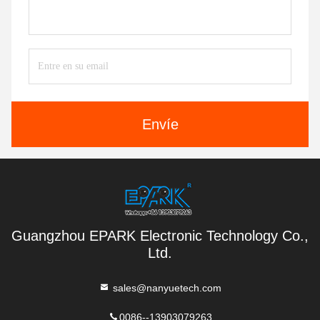
Envíe
Guangzhou EPARK Electronic Technology Co.,
Ltd.
sales@nanyuetech.com
0086--13903079263