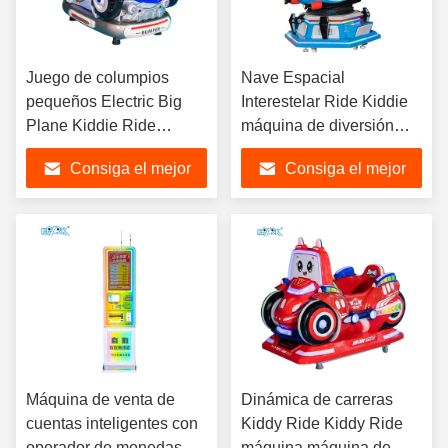
Juego de columpios
Nave Espacial
pequeños Electric Big
Interestelar Ride Kiddie
Plane Kiddie Ride
máquina de diversión
Operado con monedas /
operada con monedas
Consiga el mejor
Consiga el mejor
Parque de atracciones
Kids Ride On Car
precio
precio
Máquina de venta de
Dinámica de carreras
cuentas inteligentes con
Kiddy Ride Kiddy Ride
operador de monedas
máquina máquina de