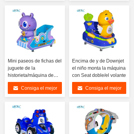
precio
precio
Mini paseos de fichas del
Encima de y de Downjet
juguete de la
el niño monta la máquina
historieta/máquina de
con Seat doble/el volante
juego del coche del
Consiga el mejor
Consiga el mejor
oscilación del tren 45kg
precio
precio