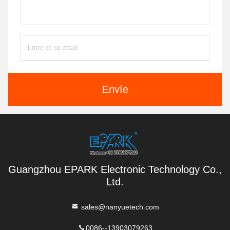
Envíe
Guangzhou EPARK Electronic Technology Co.,
Ltd.
sales@nanyuetech.com
0086--13903079263