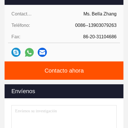
Contactos:
Ms. Bella Zhang
Teléfono:
0086--13903079263
Fax:
86-20-31104686
Contacto ahora
Envíenos