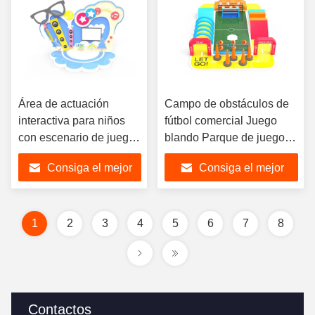
Área de actuación
Campo de obstáculos de
interactiva para niños
fútbol comercial Juego
con escenario de juego
blando Parque de juegos
blando comercial
interior
Consiga el mejor
Consiga el mejor
precio
precio
1
2
3
4
5
6
7
8
Contactos