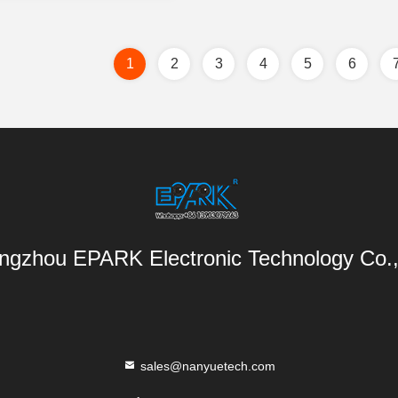
1
2
3
4
5
6
gzhou EPARK Electronic Technology Co.,
sales@nanyuetech.com