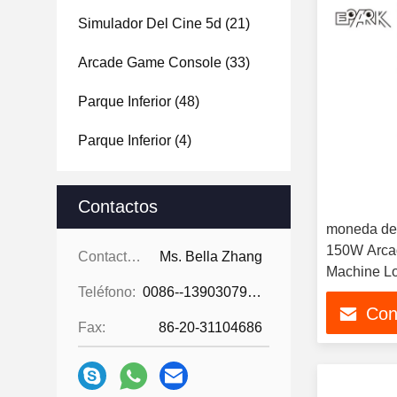
Simulador Del Cine 5d
(21)
Arcade Game Console
(33)
Parque Inferior
(48)
Parque Inferior
(4)
Contactos
moneda del
150W Arca
Contactos:
Ms. Bella Zhang
Machine Lo
Teléfono:
0086--13903079263
Con
Fax:
86-20-31104686