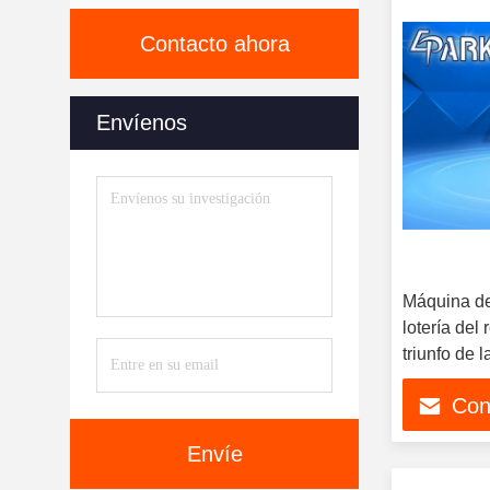
Contacto ahora
Envíenos
Máquina de
lotería del
triunfo de 
4
Con
Envíe