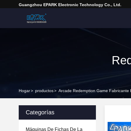
Guangzhou EPARK Electronic Technology Co., Ltd.
Red
Hogar
>
productos
>
Arcade Redemption Game Fabricante 
Categorías
Máquinas De Fichas De La