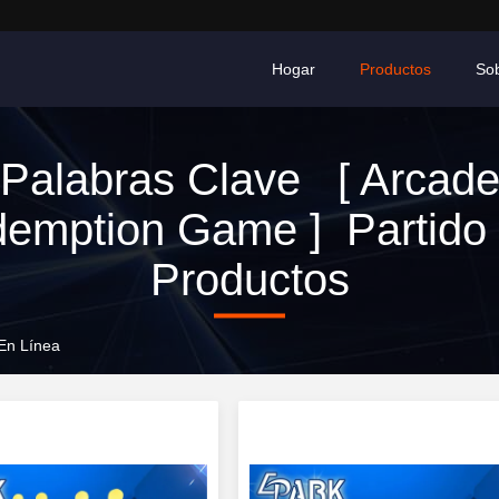
Hogar
Productos
So
Palabras Clave [ Arcad
emption Game ] Partido
Productos
En Línea