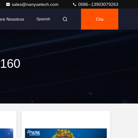
sales@nanyuetech.com
0086--13903079263
bre Nosotros
Cita
Spanish
e
 160